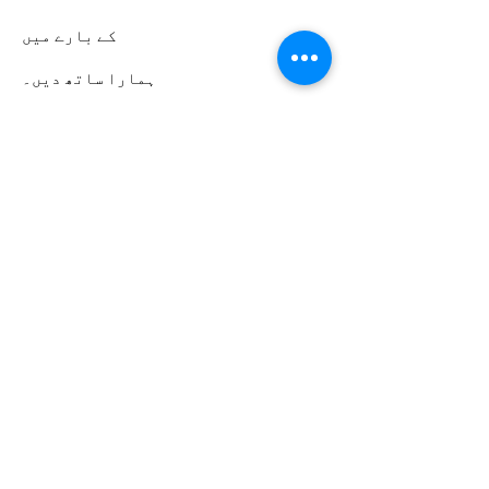
کے بارے میں
ہمارا ساتھ دیں۔
تقریبات
رابطہ کریں۔
رضاکارانہ پورٹل