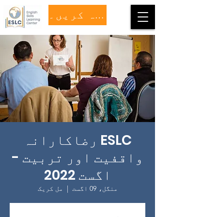
عطیہ کریں۔
ESLC رضاکارانہ
واقفیت اور تربیت -
اگست 2022
منگل، 09 اگست
  |  
مل کریک