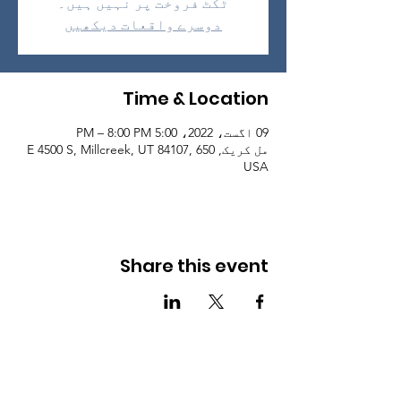
ٹکٹ فروخت پر نہیں ہیں۔
دوسرے واقعات دیکھیں
Time & Location
09 اگست، 2022، 5:00 PM – 8:00 PM
مل کریک, 650 E 4500 S, Millcreek, UT 84107,
USA
Share this event