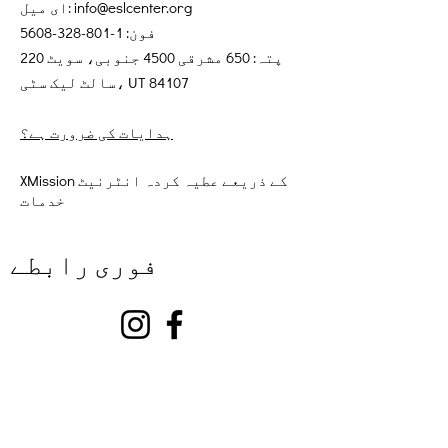
info@eslcenter.org
ای میل:
فون:
1-801-328-5608
پتہ: 650 مشرقی 4500 جنوبی، سویٹ 220
سالٹ لیک سٹی، UT 84107
ہدایات کی ضرورت ہے؟
XMission کے ذریعے عطیہ کردہ انٹرنیٹ
خدمات
فوری رابطے