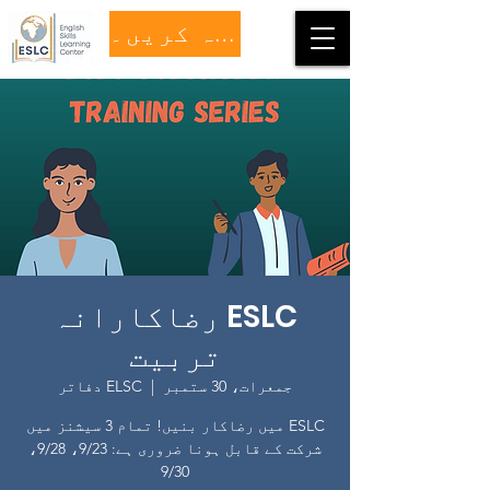
عطیہ کریں۔
ESLC رضاکارانہ
تربیت
جمعرات، 30 ستمبر
  |  
ELSC دفاتر
ESLC میں رضاکار بنیں! تمام 3 سیشنز میں
شرکت کے قابل ہونا ضروری ہے: 9/23، 9/28،
9/30