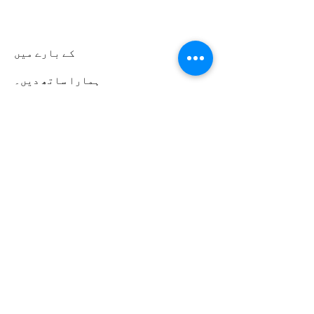
کے بارے میں
ہمارا ساتھ دیں۔
تقریبات
رابطہ کریں۔
رضاکارانہ پورٹل