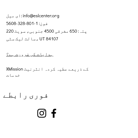
info@eslcenter.org
ای میل:
فون:
1-801-328-5608
پتہ: 650 مشرقی 4500 جنوبی، سویٹ 220
سالٹ لیک سٹی، UT 84107
ہدایات کی ضرورت ہے؟
XMission کے ذریعے عطیہ کردہ انٹرنیٹ
خدمات
فوری رابطے