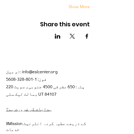
Show More
Share this event
info@eslcenter.org
ای میل:
فون:
1-801-328-5608
پتہ: 650 مشرقی 4500 جنوبی، سویٹ 220
سالٹ لیک سٹی، UT 84107
ہدایات کی ضرورت ہے؟
XMission کے ذریعے عطیہ کردہ انٹرنیٹ
خدمات