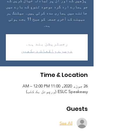
پڑھیں گے اور ان پر تبادلہ خیال کریں گے
جو ہمارے ارد گرد موجود تنوع کے بارے میں
جاننے میں ہماری مدد کرتی ہیں۔ میٹنگ ہر
مہینے کے آخری جمعہ کو صبح 11 بجے ہوتی
ہے۔
رجسٹریشن بند ہے۔
دوسرے واقعات دیکھیں
Time & Location
26 جون، 2020، 11:00 AM – 12:00 PM
ESLC Speakeasy (ورچوئل بک کلب)
Guests
See All