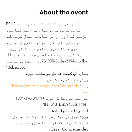
About the event
ESLC کے ورچوئل بک کلب کے لیے ہمارے 
ساتھ شامل ہوں، جہاں ہم ایسی کتابیں 
پڑھیں گے اور ان پر تبادلہ خیال کریں گے 
جو ہمارے ارد گرد موجود تنوع کے بارے 
میں جاننے میں ہماری مدد کرتی ہیں۔ 
میٹنگ ہر مہینے کے آخری جمعہ کو صبح 11 
بجے ہوتی ہے۔   _cc781905-5cde-3194-bb3b-
136bad58c
یہاں آپ کیسے شامل ہو سکتے ہیں:
ویڈیو کے ذریعے شامل 
ہوں:
https://meet.google.com/hfe-mcob-
etz
بذریعہ فون شامل ہوں: +1 347-396-1594 
  PIN: 513_bd59438d_PIN
آنے والے عنوانات:  
جون:
  جیل کی طرف ہجرت: امریکہ کا جنون 
امیگرنٹس کو لاک کرنے کا جنون بذریعہ 
César Cundecándec.  