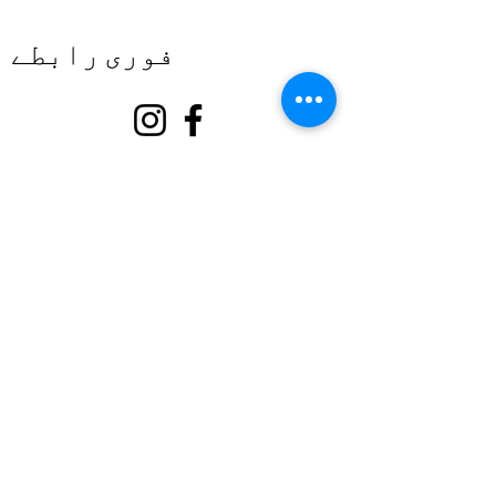
فوری رابطے
کے بارے میں
ہمارا ساتھ دیں۔
تقریبات
رابطہ کریں۔
رضاکارانہ پورٹل