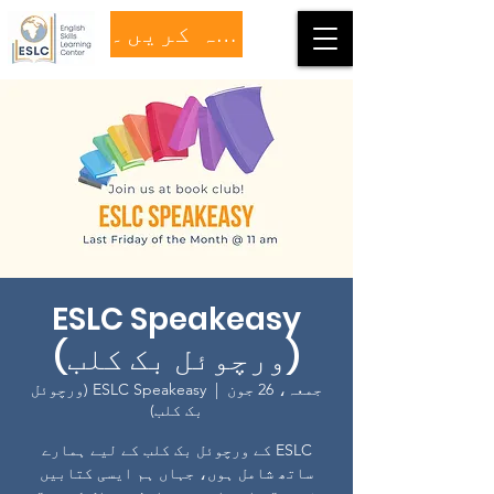
عطیہ کریں۔
ESLC Speakeasy
(ورچوئل بک کلب)
جمعہ، 26 جون
  |  
ESLC Speakeasy (ورچوئل
بک کلب)
ESLC کے ورچوئل بک کلب کے لیے ہمارے
ساتھ شامل ہوں، جہاں ہم ایسی کتابیں