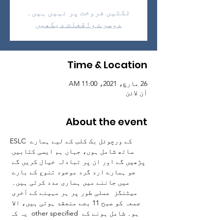
ٹکٹیں فروخت پر نہیں ہیں۔
دوسرے واقعات دیکھیں
Time & Location
26 مارچ، 2021، 11:00 AM
آن لائن
About the event
ESLC کے ورچوئل بک کلب کے لیے ہمارے 
ساتھ شامل ہوں، جہاں ہم ایسی کتابیں 
پڑھیں گے اور ان پر تبادلہ خیال کریں گے 
جو ہمارے ارد گرد موجود تنوع کے بارے 
میں جاننے میں ہماری مدد کرتی ہیں۔ 
میٹنگز  عملی طور پر ہر مہینے کے آخری 
جمعہ کو صبح 11 بجے منعقد ہوتی ہیں، الا 
یہ کہ  other specified ہو۔ شامل ہونے کے 