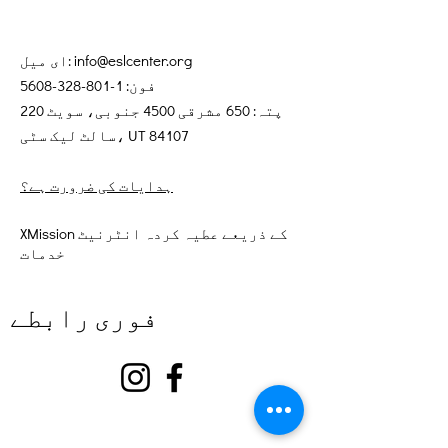
info@eslcenter.org
ای میل:
فون:
1-801-328-5608
پتہ: 650 مشرقی 4500 جنوبی، سویٹ 220
سالٹ لیک سٹی، UT 84107
ہدایات کی ضرورت ہے؟
XMission کے ذریعے عطیہ کردہ انٹرنیٹ
خدمات
فوری رابطے