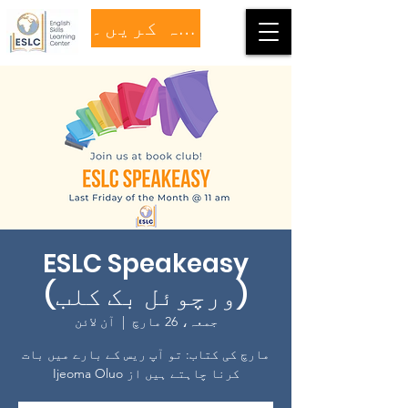
عطیہ کریں۔
ESLC Speakeasy
(ورچوئل بک کلب)
جمعہ، 26 مارچ
  |  
آن لائن
مارچ کی کتاب: تو آپ ریس کے بارے میں بات
کرنا چاہتے ہیں از Ijeoma Oluo