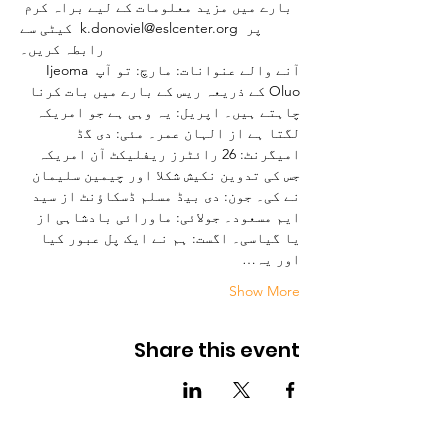
بارے میں مزید معلومات کے لیے براہ کرم 
کیٹی سے  k.donoviel@eslcenter.org پر 
رابطہ کریں۔
آنے والے عنوانات: مارچ: تو آپ Ijeoma 
Oluo کے ذریعہ ریس کے بارے میں بات کرنا 
چاہتے ہیں۔ اپریل: یہ وہی ہے جو امریکہ 
لگتا ہے از الہان عمر۔ مئی: دی گڈ 
امیگرنٹ: 26 رائٹرز ریفلیکٹ آن امریکہ 
جس کی تدوین نکیش شکلا اور چیمین سلیمان 
نے کی۔ جون: دی بیڈ مسلم ڈسکاؤنٹ از سید 
ایم مسعود۔ جولائی: ماورائی بادشاہی از 
یا گیاسی۔ اگست: ہم نے ایک پل عبور کیا 
اور یہ…
Show More
Share this event