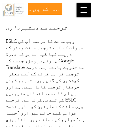
عطیہ کریں۔
ترجمے سے دستبرداری
ESLC ویب سائٹ کا ترجمہ آپ کی
سہولت کے لیے ترجمہ سافٹ ویئر کے
ذریعے کیا گیا ہے جو کہ تھرڈ
پارٹی سروسز، جیسے کہ Google
Translate سے تقویت یافتہ ہے۔ درست
ترجمہ فراہم کرنے کے لیے معقول
کوششیں کی گئی ہیں۔ تاہم، کوئی
خودکار ترجمہ کامل نہیں ہے اور
نہ ہی اس کا مقصد انسانی مترجمین
کو تبدیل کرنا ہے۔ ترجمے ESLC
ویب سائٹ کے صارفین کو بطور خدمت
فراہم کیے جاتے ہیں اور "جیسا
ہے" فراہم کیے جاتے ہیں۔ انگریزی
سے کسی دوسری زبان میں کیے گئے