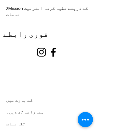
XMission کے ذریعے عطیہ کردہ انٹرنیٹ
خدمات
فوری رابطے
کے بارے میں
ہمارا ساتھ دیں۔
تقریبات
رابطہ کریں۔