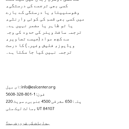
کسی بھی ترجمے کی درستگی،
وشوسنییتا، یا درستگی کے بارے
میں کسی بھی قسم کی کوئی وارنٹی،
یا تو ظاہر یا مضمر نہیں ہے۔
ترجمہ سافٹ ویئر کی حدود کی وجہ
سے کچھ مواد (جیسے تصاویر،
ویڈیوز، فلیش وغیرہ) کا درست
ترجمہ نہیں کیا جا سکتا ہے۔
info@eslcenter.org
ای میل:
فون:
1-801-328-5608
پتہ: 650 مشرقی 4500 جنوبی، سویٹ 220
سالٹ لیک سٹی، UT 84107
ہدایات کی ضرورت ہے؟