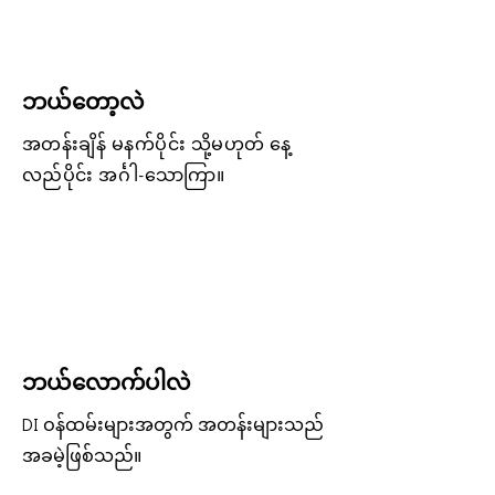
ဘယ်တော့လဲ
အတန်းချိန် မနက်ပိုင်း သို့မဟုတ် နေ့
လည်ပိုင်း အင်္ဂါ-သောကြာ။
ဘယ်လောက်ပါလဲ
DI ဝန်ထမ်းများအတွက် အတန်းများသည်
အခမဲ့ဖြစ်သည်။