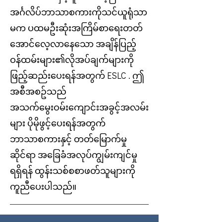
အင်္ဂလိပ်ဘာသာစကားကိုသင်ယူရုံသာ
မက ပထမဦးဆုံးအကြိမ်စာရေးတတ်
အောင်လေ့လာနေသော အချိန်ပြည့်
ဝန်ထမ်းများ၏လိုအပ်ချက်များကို
ဖြည့်ဆည်းပေးရန်အတွက် ESLC . ဤ
အစီအစဥ်သည်
အသက်မွေးဝမ်းကျောင်းအခွင့်အလမ်း
များ ပိုမိုဖွင့်ပေးရန်အတွက်
ဘာသာစကားနှင့် တတ်မြောက်မှု
ဆိုင်ရာ အခြေခံအလုပ်ကျွမ်းကျင်မှု
ရရှိရန် ထွန်းသစ်စစာဖတ်သူများကို
ကူညီပေးပါသည်။