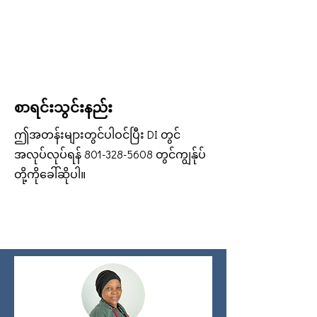
စာရင်းသွင်းနည်း
ဤအတန်းများတွင်ပါဝင်ပြီး DI တွင်
အလုပ်လုပ်ရန်
801-328-5608
တွင်ကျွန်ုပ်
တို့ကိုခေါ်ဆိုပါ။