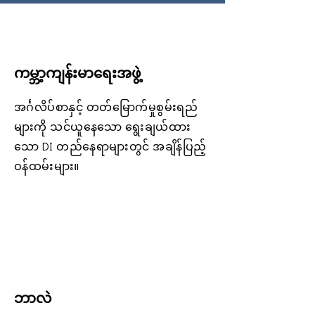
ကမ္ဘာ့ကျန်းမာရေးအဖွဲ့
အင်္ဂလိပ်စာနှင့် တတ်မြောက်မှုစွမ်းရည်
များကို သင်ယူနေသော ရွေးချယ်ထား
သော DI တည်နေရာများတွင် အချိန်ပြည့်
ဝန်ထမ်းများ။
ဘာလဲ