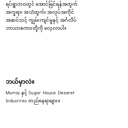
ရပ်ရွာဘဝတွင် အောင်မြင်ရန်အတွက်
အက္ခရာ၊ အသံထွက်၊ အလုပ်အကိုင်
အဆင်သင့် ကျွမ်းကျင်မှုနှင့် အင်္ဂလိပ်
ဘာသာစကားတို့ကို လေ့လာပါ။
ဘယ်မှာလဲ။
Murray နှင့် Sugar House Deseret
Industries တည်နေရာများ။