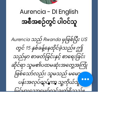
Aurencia - DI English
အစီအစဉ်တွင် ပါဝင်သူ
Aurencia သည် Rwanda မှဖြစ်ပြီး US
တွင် 15 နှစ်ခန့်နေထိုင်ခဲ့သည်။ ဤ
သည်မှာ စာဖတ်ခြင်းနှင့် စာရေးခြင်း
ဆိုင်ရာ သူမ၏ပထမဆုံးအတွေ့အကြုံ
ဖြစ်သော်လည်း သူမသည် မမောမ
ပန်းအလုပ်လုပ်ကာ သူ့ကိုယ်သူ
မြင့်မားသောမျှော်လင့်ချက်ရှိသည်။
အီးမေးလ်-
info@eslcenter.org
ဖုန်း:
1-801-328-5608
လိပ်စာ- 650 အရှေ့ 4500 တောင်၊ Suite 220