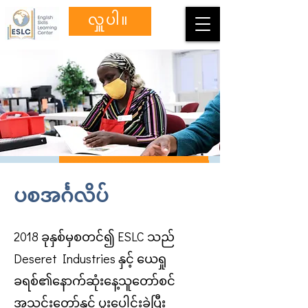
လှူပါ။
ပစအင်္ဂလိပ်
2018 ခုနှစ်မှစတင်၍ ESLC သည်
Deseret Industries နှင့် ယေရှု
ခရစ်၏နောက်ဆုံးနေ့သူတော်စင်
အသင်းတော်နှင့် ပူးပေါင်းခဲ့ပြီး