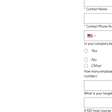
*
Contact Name
*
Contact Phone N
Is your company ba
Yes
No
Other
How many employees
number.)
What is your target
A 100-hour course i