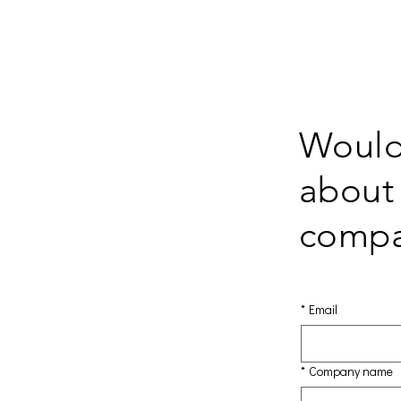
အိမ်
New Page
New
Would 
about 
comp
*
Email
*
Company name