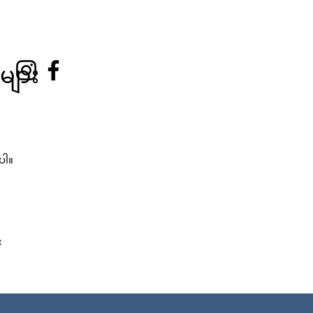
များ
ံပါ။
း