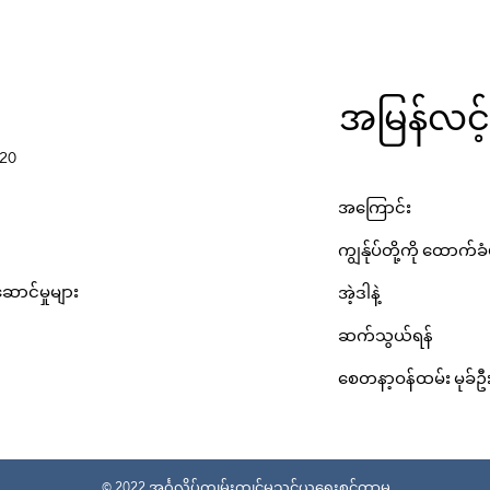
အမြန်လင့်
220
အကြောင်း
ကျွန်ုပ်တို့ကို ထောက်ခ
ောင်မှုများ
အဲ့ဒါနဲ့
ဆက်သွယ်ရန်
စေတနာ့ဝန်ထမ်း မုခ်ဦ
© 2022 အင်္ဂလိပ်ကျွမ်းကျင်မှုသင်ယူရေးစင်တာမှ