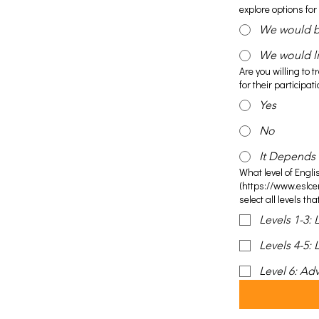
explore options for
We would be
We would li
Are you willing to 
for their participat
Yes
No
It Depends
What level of Engli
(https://www.eslcen
select all levels tha
Levels 1-3:
Levels 4-5:
Level 6: Ad