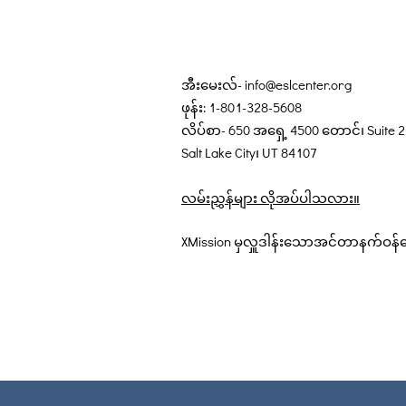
အီးမေးလ်-
info@eslcenter.org
ဖုန်း: 1-801-328-5608
လိပ်စာ- 650 အရှေ့ 4500 တောင်၊ Suite 
Salt Lake City၊ UT 84107
လမ်းညွှန်များ လိုအပ်ပါသလား။
XMission မှလှူဒါန်းသောအင်တာနက်ဝန်ဆ