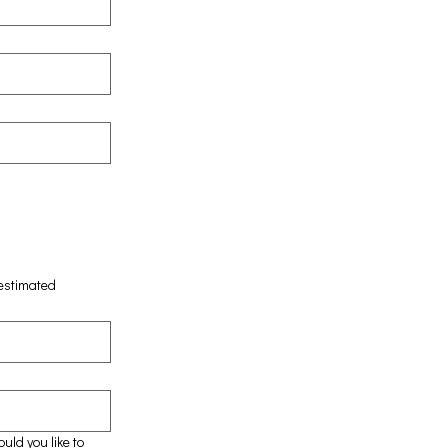
 estimated
uld you like to