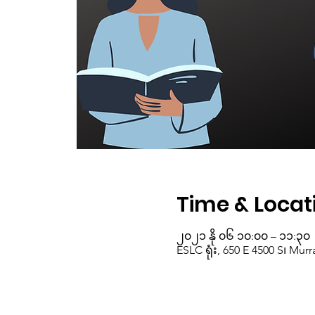
Time & Locat
၂၀၂၁ နို ၀၆ ၁၀:၀၀ – ၁၁:၃၀
ESLC ရုံး, 650 E 4500 S၊ Mur