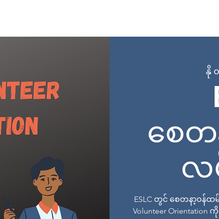
 Page
အကြောင်း
အစီအစဉ်များ
အတန်းများတွင် စာရင်း
နို
စေတန
လမ်
ESLC တွင် စေတနာ့ဝန်ထမ်း
Volunteer Orientation ကို လ