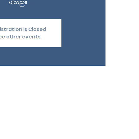
ပါသည်။
stration is Closed
ee other events