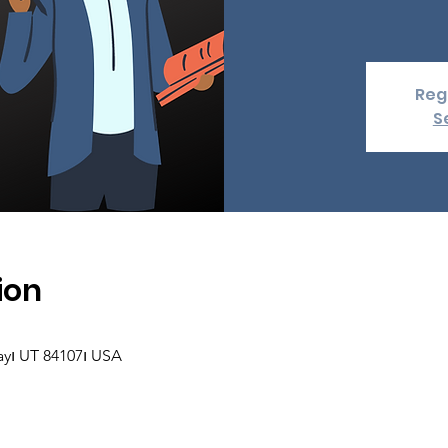
Regi
S
ion
ray၊ UT 84107၊ USA