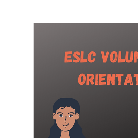
အိမ်
New Page
New