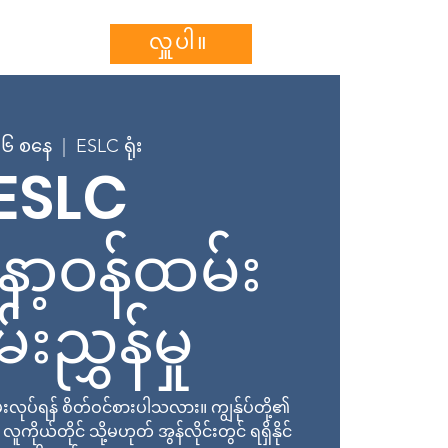
သွင်းပါ။
More...
လှူပါ။
 ၀၆ စနေ
  |  
ESLC ရုံး
ESLC
ာ့ဝန်ထမ်း
းညွှန်မှု
လုပ်ရန် စိတ်ဝင်စားပါသလား။ ကျွန်ုပ်တို့၏
ူကိုယ်တိုင် သို့မဟုတ် အွန်လိုင်းတွင် ရရှိနိုင်