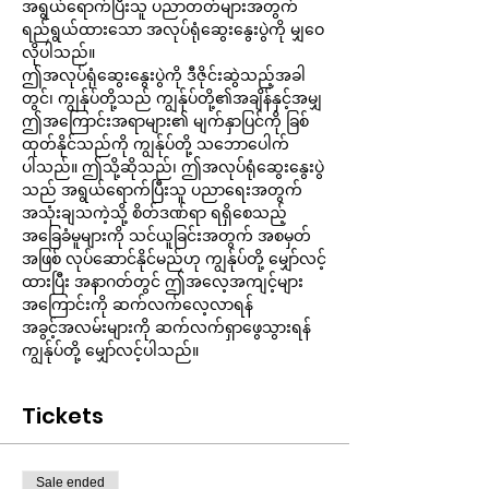
အရွယ်ရောက်ပြီးသူ ပညာတတ်များအတွက် 
ရည်ရွယ်ထားသော အလုပ်ရုံဆွေးနွေးပွဲကို မျှဝေ
လိုပါသည်။
ဤအလုပ်ရုံဆွေးနွေးပွဲကို ဒီဇိုင်းဆွဲသည့်အခါ
တွင်၊ ကျွန်ုပ်တို့သည် ကျွန်ုပ်တို့၏အချိန်နှင့်အမျှ 
ဤအကြောင်းအရာများ၏ မျက်နှာပြင်ကို ခြစ်
ထုတ်နိုင်သည်ကို ကျွန်ုပ်တို့ သဘောပေါက်
ပါသည်။ ဤသို့ဆိုသည်၊ ဤအလုပ်ရုံဆွေးနွေးပွဲ
သည် အရွယ်ရောက်ပြီးသူ ပညာရေးအတွက် 
အသုံးချသကဲ့သို့ စိတ်ဒဏ်ရာ ရရှိစေသည့် 
အခြေခံမူများကို သင်ယူခြင်းအတွက် အစမှတ်
အဖြစ် လုပ်ဆောင်နိုင်မည်ဟု ကျွန်ုပ်တို့ မျှော်လင့်
ထားပြီး အနာဂတ်တွင် ဤအလေ့အကျင့်များ
အကြောင်းကို ဆက်လက်လေ့လာရန် 
အခွင့်အလမ်းများကို ဆက်လက်ရှာဖွေသွားရန် 
ကျွန်ုပ်တို့ မျှော်လင့်ပါသည်။
Tickets
Sale ended