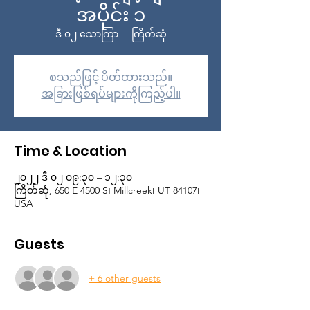
အပိုင်း ၁
ဒီ ၀၂ သောကြာ
  |  
ကြိတ်ဆုံ
စသည်ဖြင့် ပိတ်ထားသည်။
အခြားဖြစ်ရပ်များကိုကြည့်ပါ။
Time & Location
၂၀၂၂ ဒီ ၀၂ ၀၉:၃၀ – ၁၂:၃၀
ကြိတ်ဆုံ, 650 E 4500 S၊ Millcreek၊ UT 84107၊
USA
Guests
+ 6 other guests