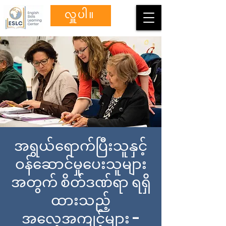
လှူပါ။
အရွယ်ရောက်ပြီးသူနှင့်
ဝန်ဆောင်မှုပေးသူများ
အတွက် စိတ်ဒဏ်ရာ ရရှိ
ထားသည့်
အလေ့အကျင့်များ -