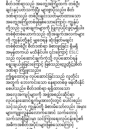
စိတ်ဒဏ်ရာသည် အတွေ့အကြုံထက် တစ်ဦး
ချင်းနှင့်ပတ်သက်ပြီး များစွာပိုသည်။ စိတ်
ဒဏ်ရာသည် တစ်ဦးချင်းသတ်မှတ်ထားသော 
အတွေ့အကြုံတစ်ခုဖြစ်သောကြောင့်၊ ကျွန်ုပ်
တို့သည် ယူဆချက်များကို ပြုလုပ်ပိုင်ခွင့်မရှိပါ။ 
တစ်စုံတစ်ယောက်သည် ထိုအချက်အလက်များ
ကို ကျွန်ုပ်တို့နှင့် မျှဝေရန် ဆုံးဖြတ်မချင်း 
တစ်စုံတစ်ဦး စိတ်ဒဏ်ရာ ခံစားဖူးခြင်း ရှိမရှိ 
အမှန်တကယ် မသိနိုင်ပါ။ ၎င်းကြောင့် ESLC 
သည် လုပ်ဆောင်ချက်ကဲ့သို့ လုပ်ဆောင်ရန် 
ရွေးချယ်ခဲ့ခြင်းကြောင့် ဖြစ်သည်။
လူတိုင်း
စိတ်
ဒဏ်ရာ ကြုံဖူးသည်။
ဤရှုထောင့်မှ လုပ်ဆောင်ခြင်းသည် လူတိုင်း
အတွက် ဘေးကင်းသော နေရာတစ်ခု ဖန်တီးနိုင်
စေပါသည်။ စိတ်ဒဏ်ရာ ရရှိထားသော 
အလေ့အကျင့်များကို အဖွဲ့အစည်းဆိုင်ရာ 
လုပ်ငန်းဆောင်ရွက်မှုအားလုံးတွင် ပေါင်းစည်း
သင့်သည်ဟု ကျွန်ုပ်တို့ ခံစားမိသော်လည်း အမှား
များကျူးလွန်မိလောက်အောင် သက်တောင့်
သက်သာရှိခြင်းမှာ သင်ကြားရေးလုပ်ငန်းစဉ်၏ 
အဓိကအစိတ်အပိုင်းများဖြစ်သောကြောင့် 