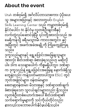
About the event
Utah တစ်ဝှမ်းရှိ အင်္ဂလိပ်ဘာသာစကား ပံ့ပိုးပေး
သူ အများအပြားနှင့် အလားတူပင်၊ English 
Skills Learning Center သည် ကမ္ဘာတစ်ဝှမ်းရှိ 
နိုင်ငံပေါင်း 86 နိုင်ငံမှ လူတစ်ဦးချင်းစီနှင့် 
လက်တွဲလုပ်ဆောင်ခဲ့ပြီး ၎င်းတို့အားလုံးသည် အ
မေရိကန်သို့ ခရီးမသွားမီ၊ ကာလအတွင်း၊ နှင့် 
အပြီးတွင် အခက်အခဲအချို့ကို ကြုံတွေ့ခဲ့ကြရ
သည်။
ဒုက္ခသည်များနှင့် ရွှေ့ပြောင်းအခြေချသူများ
အားလုံး စိတ်ဒဏ်ရာ ခံစားခဲ့ရသည်ဟု မဆိုလို
ပါ။ ဒါက သေချာပေါက် ကိစ္စမရှိပါဘူး၊ ဒဏ်ရာ
က ဒုက္ခသည်နဲ့ ရွှေ့ပြောင်းအခြေချ နောက်ခံရှိသူ
တွေနဲ့လည်း ကန့်သတ်မထားပါဘူး။ ESLC တွင် 
ဘုတ်အဖွဲ့ဝင်များ၊ ဝန်ထမ်းများ၊ 
စေတနာ့ဝန်ထမ်း၊ မိသားစုနှင့် ဒဏ်ရာဒဏ်ချက်
ခံစားခဲ့ရသော သူငယ်ချင်းများလည်း ရှိသည်။ 
လူတစ်ဦးတစ်ယောက်အပေါ် စိတ်ဒဏ်ရာ၏ 
သက်ရောက်မှုများကို သင်ကိုယ်တိုင်လည်း 
နားလည်သဘောပေါက်နိုင်ဖွယ်ရှိသည်။