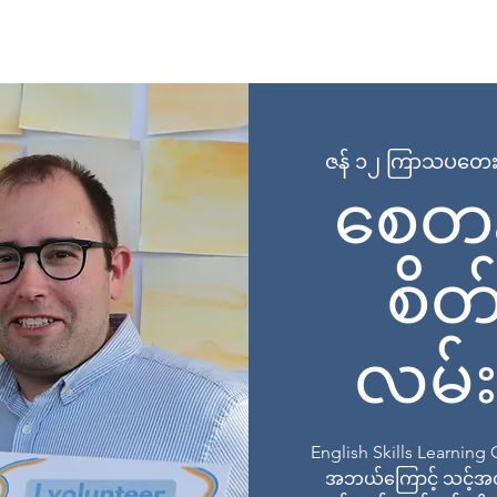
 Page
အကြောင်း
အစီအစဉ်များ
အတန်းများတွင် စာရင်း
ဇန် ၁၂ ကြာသပတေ
စေတန
စိတ်
လမ်းည
English Skills Learnin
အဘယ်ကြောင့် သင့်အတွက