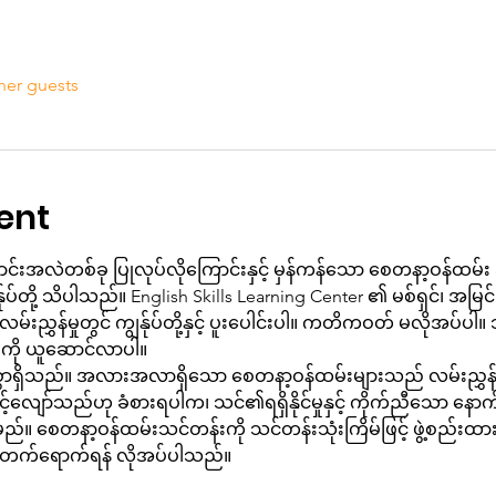
her guests
ent
ာင်းအလဲတစ်ခု ပြုလုပ်လိုကြောင်းနှင့် မှန်ကန်သော စေတနာ့ဝန်ထမ်း အ
်ုပ်တို့ သိပါသည်။ English Skills Learning Center ၏ မစ်ရှင်၊ အမြင်၊ တ
းညွှန်မှုတွင် ကျွန်ုပ်တို့နှင့် ပူးပေါင်းပါ။ ကတိကဝတ် မလိုအပ်ပါ။ သ
်ခုကို ယူဆောင်လာပါ။
ျားစွာရှိသည်။ အလားအလာရှိသော စေတနာ့ဝန်ထမ်းများသည် လမ်းညွှ
လျော်သည်ဟု ခံစားရပါက၊ သင်၏ရရှိနိုင်မှုနှင့် ကိုက်ညီသော နောက
ည်။ စေတနာ့ဝန်ထမ်းသင်တန်းကို သင်တန်းသုံးကြိမ်ဖြင့် ဖွဲ့စည်
လုံးတက်ရောက်ရန် လိုအပ်ပါသည်။ 