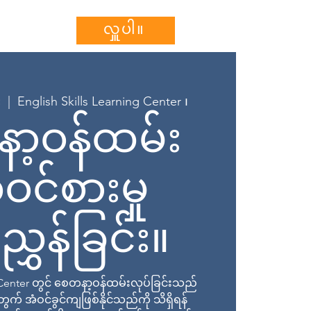
သွင်းပါ။
More...
လှူပါ။
း
  |  
English Skills Learning Center ၊
ာ့ဝန်ထမ်း
ဝင်စားမှု
ွှန်ခြင်း။
g Center တွင် စေတနာ့ဝန်ထမ်းလုပ်ခြင်းသည်
် အံဝင်ခွင်ကျဖြစ်နိုင်သည်ကို သိရှိရန်