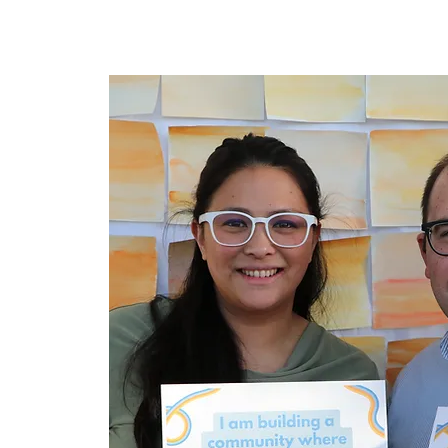
အိမ်
New Page
New