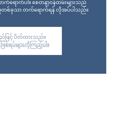
ို တက်ရောက်ပါ။ စေတနာ့ဝန်ထမ်းများသည်
်မှုတစ်ခုသာ တက်ရောက်ရန် လိုအပ်ပါသည်။
်ဖြင့် ပိတ်ထားသည်။
ဖြစ်ရပ်များကိုကြည့်ပါ။