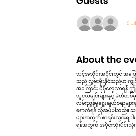
Guests
+ 5 ot
About the ev
သင့်အသိုင်းအဝိုင်းတွင် အပြေ
သည် လွှမ်းမိုးနိုင်သည်ဟု ကျွန
အကြောင်း ပိုမိုလေ့လာရန် ဤလမ်
သူငယ်ချင်းများနှင့် ခဲတံတစ
လမ်းညွှန်မှုရွေးချယ်စရာမ
ရောက်ရန် လိုအပ်ပါသည်။ သင့်
များအတွက် စာရင်းသွင်းရပါမ
ရန်အတွက် အပိုင်းသုံးပိုင်း