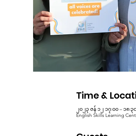
Time & Locat
၂၀၂၃ ဇန် ၁၂ ၁၇:၀၀ – ၁၈:၃
English Skills Learning Cent