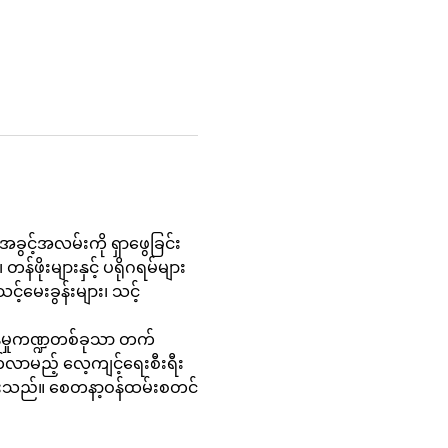
ခွင့်အလမ်းကို ရှာဖွေခြင်း
န်ဖိုးများနှင့် ပရိုဂရမ်များ
င့်မေးခွန်းများ၊ သင့်
န်မှုကဏ္ဍတစ်ခုသာ တက်
်လာမည့် လေ့ကျင့်ရေးစီးရီး
းထားသည်။ စေတနာ့ဝန်ထမ်းစတင်