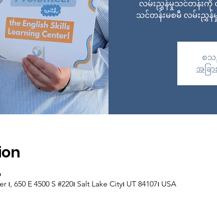
လမ်းညွှန်မှုသင်တန်းက
သင်တန်းမစမီ လမ်းညွှန
စသည
အခြား
ion
၀
er ၊, 650 E 4500 S #220၊ Salt Lake City၊ UT 84107၊ USA