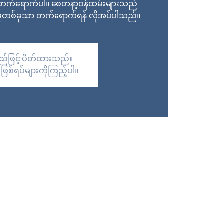
ို တက်ရောက်ပါ။ စေတနာ့ဝန်ထမ်းများသည်
်မှုတစ်ခုသာ တက်ရောက်ရန် လိုအပ်ပါသည်။
်ဖြင့် ပိတ်ထားသည်။
ဖြစ်ရပ်များကိုကြည့်ပါ။