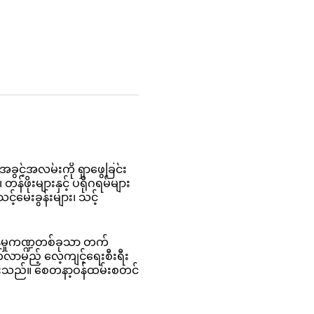
ခွင့်အလမ်းကို ရှာဖွေခြင်း
န်ဖိုးများနှင့် ပရိုဂရမ်များ
င့်မေးခွန်းများ၊ သင့်
န်မှုကဏ္ဍတစ်ခုသာ တက်
်လာမည့် လေ့ကျင့်ရေးစီးရီး
းထားသည်။ စေတနာ့ဝန်ထမ်းစတင်