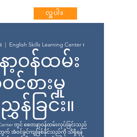
သွင်းပါ။
More...
လှူပါ။
း
  |  
English Skills Learning Center ၊
ာ့ဝန်ထမ်း
ဝင်စားမှု
ွှန်ခြင်း။
g Center တွင် စေတနာ့ဝန်ထမ်းလုပ်ခြင်းသည်
် အံဝင်ခွင်ကျဖြစ်နိုင်သည်ကို သိရှိရန်