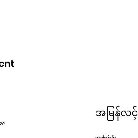
ent
အမြန်လင့်
220
အကြောင်း