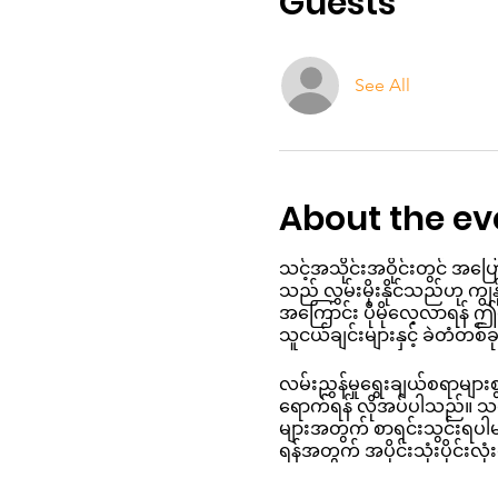
Guests
See All
About the ev
သင့်အသိုင်းအဝိုင်းတွင် အပြေ
သည် လွှမ်းမိုးနိုင်သည်ဟု ကျွန
အကြောင်း ပိုမိုလေ့လာရန် ဤလမ်
သူငယ်ချင်းများနှင့် ခဲတံတစ
လမ်းညွှန်မှုရွေးချယ်စရာမ
ရောက်ရန် လိုအပ်ပါသည်။ သင့်
များအတွက် စာရင်းသွင်းရပါမ
ရန်အတွက် အပိုင်းသုံးပိုင်း