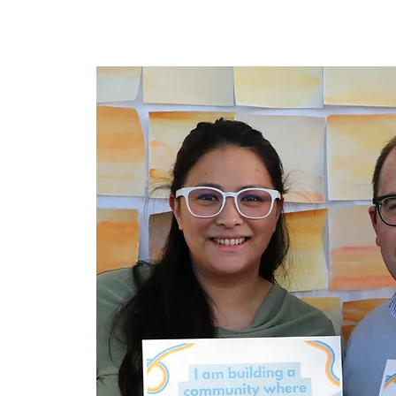
အိမ်
New Page
New