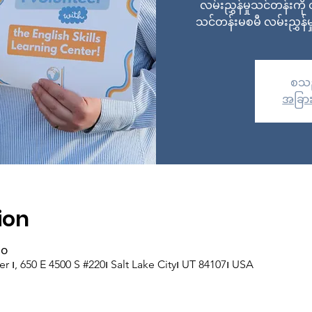
လမ်းညွှန်မှုသင်တန်းက
သင်တန်းမစမီ လမ်းညွှန
စသည
အခြား
ion
၃၀
er ၊, 650 E 4500 S #220၊ Salt Lake City၊ UT 84107၊ USA