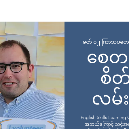
 Page
အကြောင်း
အစီအစဉ်များ
အတန်းများတွင် စာရင်း
မတ် ၀၂ ကြာသပတေ
စေတန
စိတ်
လမ်းည
English Skills Learnin
အဘယ်ကြောင့် သင့်အတွက