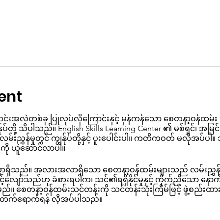
ent
ာင်းအလဲတစ်ခု ပြုလုပ်လိုကြောင်းနှင့် မှန်ကန်သော စေတနာ့ဝန်ထမ်း အ
်ုပ်တို့ သိပါသည်။ English Skills Learning Center ၏ မစ်ရှင်၊ အမြင်၊ တ
းညွှန်မှုတွင် ကျွန်ုပ်တို့နှင့် ပူးပေါင်းပါ။ ကတိကဝတ် မလိုအပ်ပါ။ သ
်ခုကို ယူဆောင်လာပါ။
ျားစွာရှိသည်။ အလားအလာရှိသော စေတနာ့ဝန်ထမ်းများသည် လမ်းညွှ
လျော်သည်ဟု ခံစားရပါက၊ သင်၏ရရှိနိုင်မှုနှင့် ကိုက်ညီသော နောက
ည်။ စေတနာ့ဝန်ထမ်းသင်တန်းကို သင်တန်းသုံးကြိမ်ဖြင့် ဖွဲ့စည်
လုံးတက်ရောက်ရန် လိုအပ်ပါသည်။