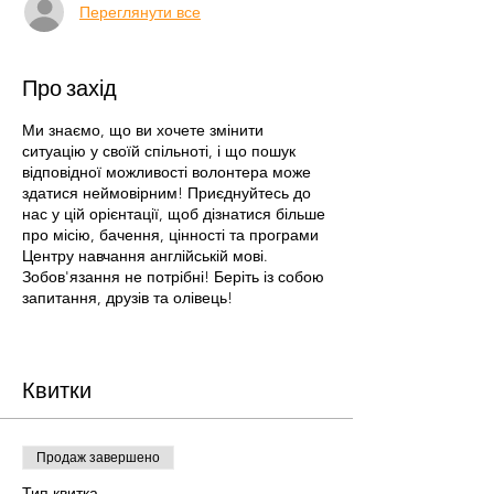
Переглянути все
Про захід
Ми знаємо, що ви хочете змінити
ситуацію у своїй спільноті, і що пошук
відповідної можливості волонтера може
здатися неймовірним! Приєднуйтесь до
нас у цій орієнтації, щоб дізнатися більше
про місію, бачення, цінності та програми
Центру навчання англійській мові.
Зобов'язання не потрібні! Беріть із собою
запитання, друзів та олівець!
Доступно кілька варіантів орієнтації. Від
майбутніх волонтерів вимагається
відвідати лише одну ознайомчу сесію.
Квитки
Якщо вам здається, що вам підходить, ви
запишетесь на наступну серію тренінгів,
яка відповідає вашим можливостям.
Продаж завершено
Підготовка волонтерів складається з трьох
тренінгів. Щоб розпочати волонтерство,
Тип квитка