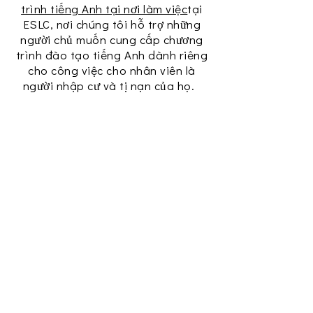
trình tiếng Anh tại nơi làm việc
tại
ESLC, nơi chúng tôi hỗ trợ những
người chủ muốn cung cấp chương
trình đào tạo tiếng Anh dành riêng
cho công việc cho nhân viên là
người nhập cư và tị nạn của họ.
Citizenship
The Citizenship Program
prepares individuals with the
civics and English knowledge
needed to pass the U.S.
Naturalization Exam.
Learn More