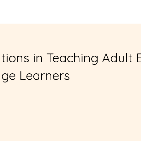
New Page
Về
chương trình
Ghi danh vào các lớp học
ions in Teaching Adult 
ge Learners