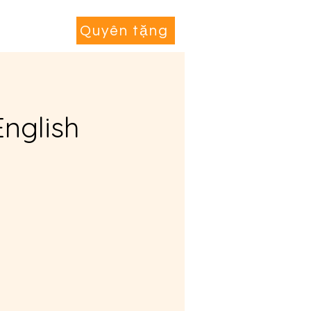
Tham gia
More...
Quyên tặng
English