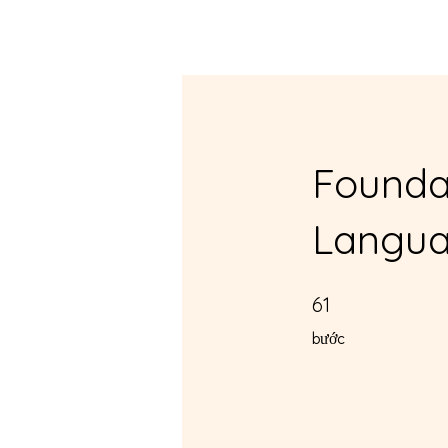
Trang chủ
New Page
Foundat
Langua
61 bước
61
bước