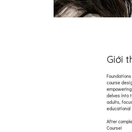
Giới t
Foundations
course desi
empowering a
delves into 
adults, focu
educational 
After comple
Course!