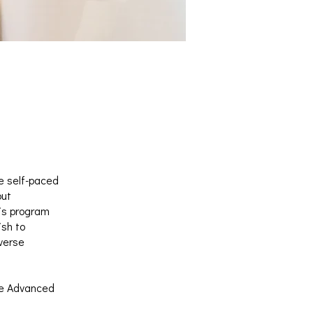
e self-paced
out
his program
ish to
iverse
the Advanced