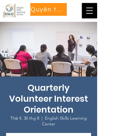
Quyên tặng
Quarterly
Volunteer Interest
Orientation
Thứ 4, 30 thg 8
  |  
English Skills Learning
Center