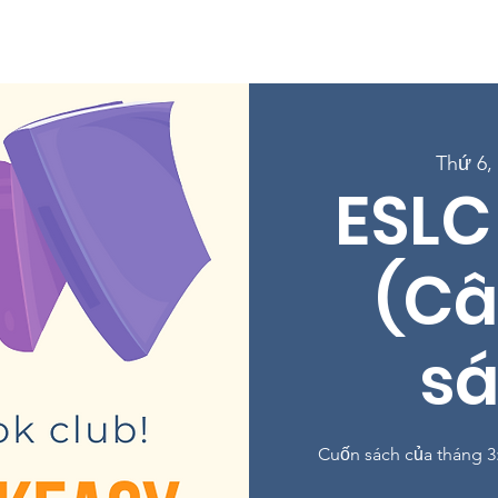
New Page
Về
chương trình
Ghi danh vào các lớp học
Thứ 6, 
ESLC
(Câ
sá
Cuốn sách của tháng 3: