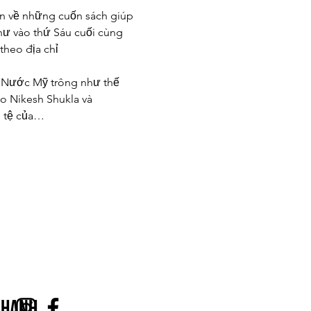
ận về những cuốn sách giúp 
hư vào thứ Sáu cuối cùng 
theo địa chỉ 
: Nước Mỹ trông như thế 
o Nikesh Shukla và 
i tệ của…
nhanh