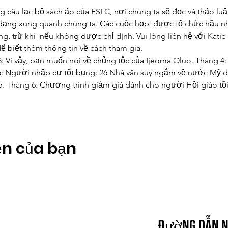
g câu lạc bộ sách ảo của ESLC, nơi chúng ta sẽ đọc và thảo lu
 dạng xung quanh chúng ta. Các cuộc họp  được tổ chức hầu n
g, trừ khi  nếu không được chỉ định. Vui lòng liên hệ với Katie 
ể biết thêm thông tin về cách tham gia.
 3: Vì vậy, bạn muốn nói về chủng tộc của Ijeoma Oluo. Tháng 4
5: Người nhập cư tốt bụng: 26 Nhà văn suy ngẫm về nước Mỹ d
. Tháng 6: Chương trình giảm giá dành cho người Hồi giáo tồ
ện của bạn
đường dẫn 