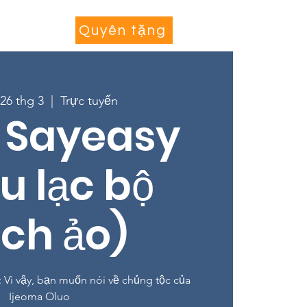
Tham gia
More...
Quyên tặng
26 thg 3
  |  
Trực tuyến
 Sayeasy
u lạc bộ
ch ảo)
 Vì vậy, bạn muốn nói về chủng tộc của
Ijeoma Oluo