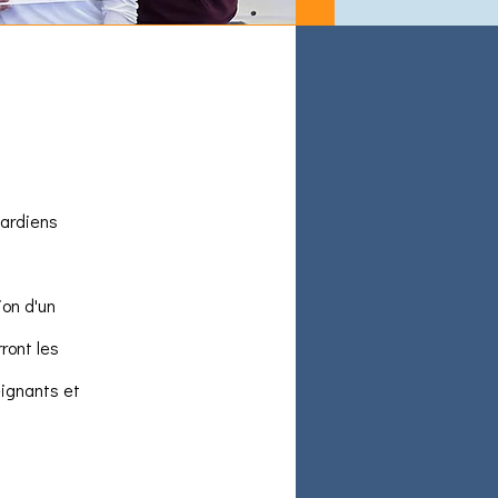
gardiens
ion d'un
ront les
eignants et