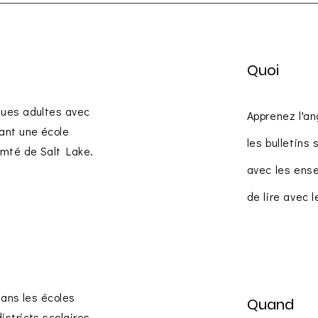
Quoi
gues adultes avec
Apprenez l'an
ant une école
les bulletins 
omté de Salt Lake.
avec les ense
de lire avec 
dans les écoles
Quand
istricts scolaires