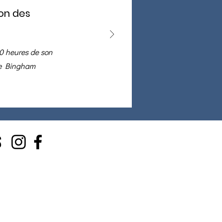
ion des
00 heures de son
ce Bingham
s