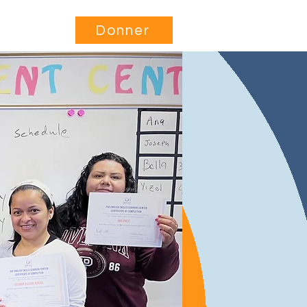
Être impliqué
More...
Donner