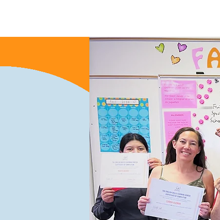
Maison
New Page
New P