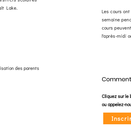
alt Lake.
Les cours ont 
semaine pend
cours peuvent 
l'après-midi o
isation des parents
Comment s
Cliquez sur le
ou appelez-no
Inscri