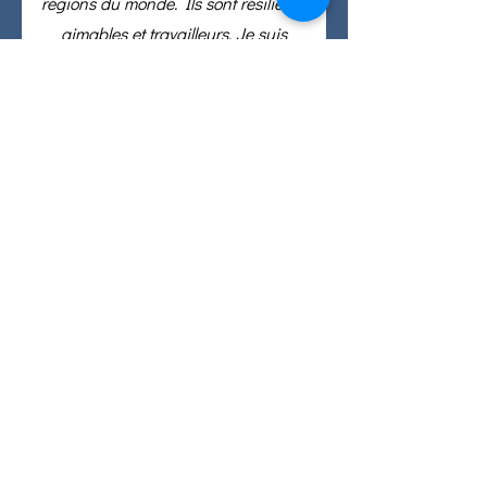
régions du monde. Ils sont résilients,
aimables et travailleurs. Je suis
touché par leur gentillesse et leur
dévouement."
Courriel :
info@eslcenter.org
Téléphone :
1-801-328-5608
Adresse : 650 est 4500 sud, bureau 220
Salt Lake City, UT 84107
Besoin d'un itinéraire ?
Services Internet offerts par XMission
Liens rapides