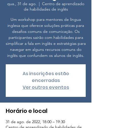
qua., 31 de ago.
  |  
Centro de aprendizado
de habilidades de inglês
Um workshop para mentores de língua
inglesa que oferece soluções práticas para
desafios comuns de comunicação. Os
participantes sairão com habilidades para
simplificar a fala em inglês e estratégias para
navegar em alguns recursos comuns do
inglês que confundem os alunos de inglês.
As inscrições estão
encerradas
Ver outros eventos
Horário e local
31 de ago. de 2022, 18:00 – 19:30
Centro de aprendizado de habilidades de