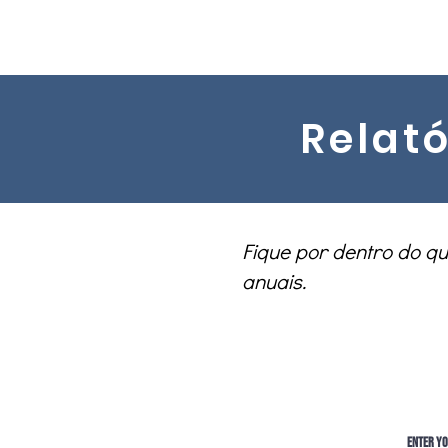
Lar
New Page
New Page
Relató
Fique por dentro do qu
anuais.
Enter yo