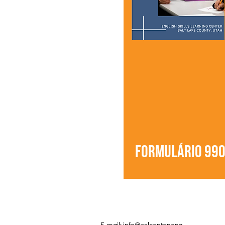
Formulário 99
E-mail:
info@eslcenter.org