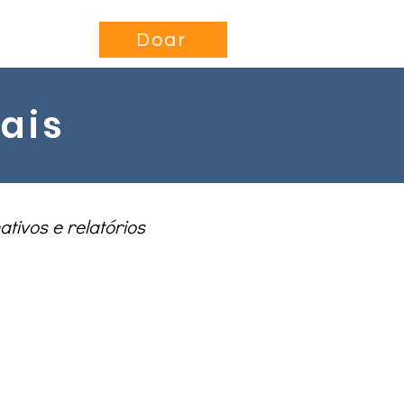
se
Projects
More...
Doar
uais
tivos e relatórios