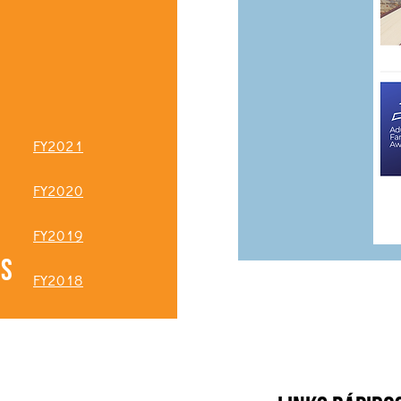
FY2021
FY2020
FY2019
0s
FY2018
AF2017