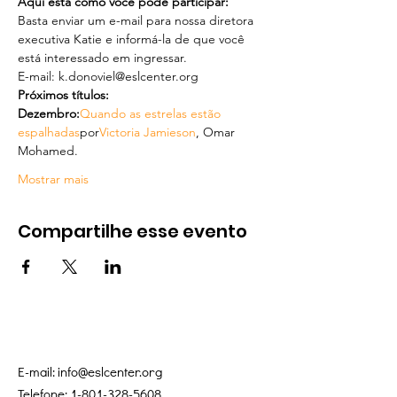
Aqui está como você pode participar:
Basta enviar um e-mail para nossa diretora 
executiva Katie e informá-la de que você 
está interessado em ingressar.
E-mail: k.donoviel@eslcenter.org
Próximos títulos:
Dezembro:
Quando as estrelas estão 
espalhadas
por
Victoria Jamieson
, Omar 
Mohamed.
Mostrar mais
Compartilhe esse evento
E-mail:
info@eslcenter.org
Telefone:
1-801-328-5608