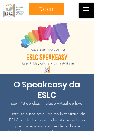
Doar
O Speakeasy da
ESLC
sex., 18 de dez.
  |  
clube virtual do livro
Junte-se a nós no clube do livro virtual da
ESLC, onde leremos e discutiremos livros
que nos ajudam a aprender sobre a