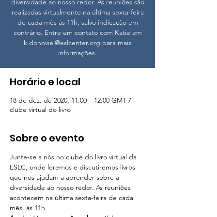
diversidade ao nosso redor. As reuniões são
realizadas virtualmente na última sexta-feira
de cada mês às 11h, salvo indicação em
contrário. Entre em contato com Katie em
k.donoviel@eslcenter.org para mais
informações.
Horário e local
18 de dez. de 2020, 11:00 – 12:00 GMT-7
clube virtual do livro
Sobre o evento
Junte-se a nós no clube do livro virtual da 
ESLC, onde leremos e discutiremos livros 
que nos ajudam a aprender sobre a 
diversidade ao nosso redor. As reuniões 
acontecem na última sexta-feira de cada 
mês, às 11h.