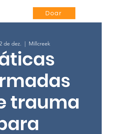
se
Projects
More...
Doar
02 de dez.
  |  
Millcreek
áticas
ormadas
e trauma
para