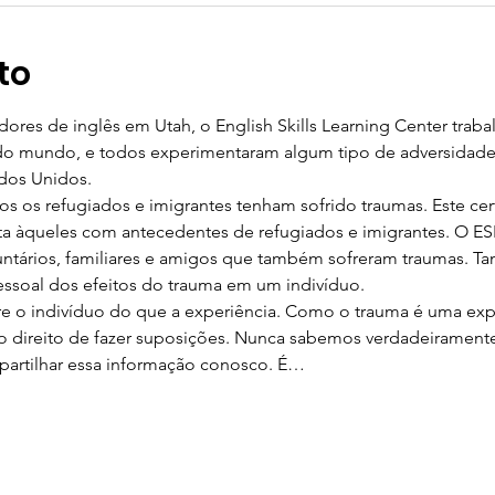
to
ores de inglês em Utah, o English Skills Learning Center traba
 do mundo, e todos experimentaram algum tipo de adversidade 
ados Unidos.
os os refugiados e imigrantes tenham sofrido traumas. Este cer
ta àqueles com antecedentes de refugiados e imigrantes. O 
luntários, familiares e amigos que também sofreram traumas. T
soal dos efeitos do trauma em um indivíduo.
e o indivíduo do que a experiência. Como o trauma é uma expe
 o direito de fazer suposições. Nunca sabemos verdadeiramen
partilhar essa informação conosco. É…