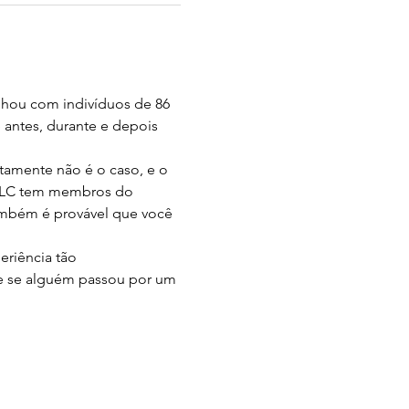
lhou com indivíduos de 86 
antes, durante e depois 
tamente não é o caso, e o 
ESLC tem membros do 
ambém é provável que você 
riência tão 
te se alguém passou por um 