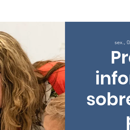
Sobre
Programas
Inscreva-se nas aulas
Envolver-
sex., 
Pr
inf
sobr