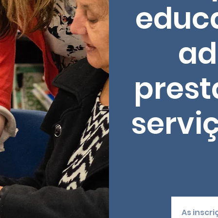
educ
ad
prest
serviç
As inscr