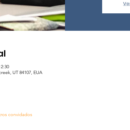
Ve
al
12:30
lcreek, UT 84107, EUA
tros convidados