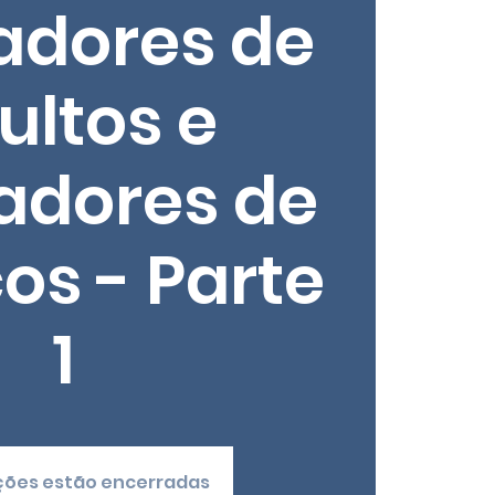
adores de
ultos e
adores de
os - Parte
1
ições estão encerradas