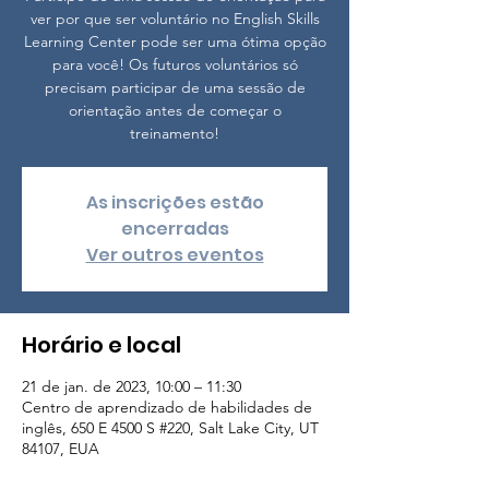
ver por que ser voluntário no English Skills
Learning Center pode ser uma ótima opção
para você! Os futuros voluntários só
precisam participar de uma sessão de
orientação antes de começar o
treinamento!
As inscrições estão
encerradas
Ver outros eventos
Horário e local
21 de jan. de 2023, 10:00 – 11:30
Centro de aprendizado de habilidades de
inglês, 650 E 4500 S #220, Salt Lake City, UT
84107, EUA