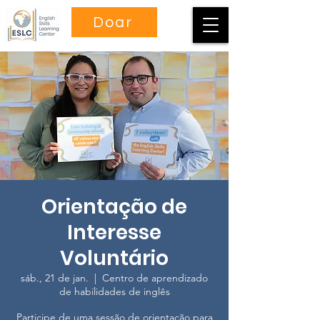
Doar
Orientação de
Interesse
Voluntário
sáb., 21 de jan.
  |  
Centro de aprendizado
de habilidades de inglês
Participe de uma sessão de orientação para