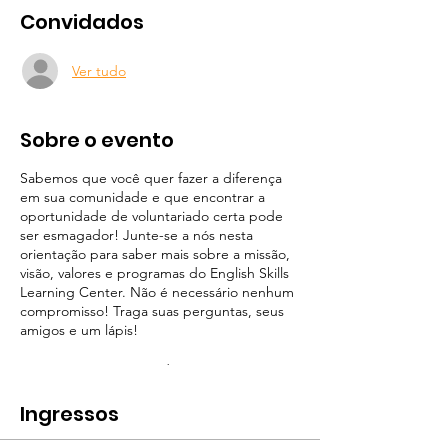
Convidados
Ver tudo
Sobre o evento
Sabemos que você quer fazer a diferença
em sua comunidade e que encontrar a
oportunidade de voluntariado certa pode
ser esmagador! Junte-se a nós nesta
orientação para saber mais sobre a missão,
visão, valores e programas do English Skills
Learning Center. Não é necessário nenhum
compromisso! Traga suas perguntas, seus
amigos e um lápis!
Existem várias opções de orientação
disponíveis. Os voluntários em potencial são
obrigados a participar apenas de uma
Ingressos
sessão de orientação. Se parecer o ajuste
certo, você se inscreverá na próxima série