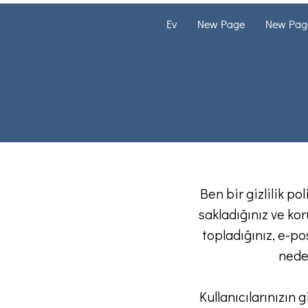
Ev
New Page
New Pag
Ben bir gizlilik po
sakladığınız ve ko
topladığınız, e-po
neden
Kullanıcılarınızın 