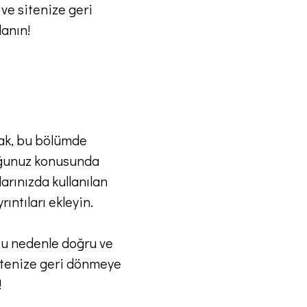
 ve sitenize geri
lanın!
rak, bu bölümde
uduğunuz konusunda
arınızda kullanılan
ıntıları ekleyin.
 bu nedenle doğru ve
sitenize geri dönmeye
!