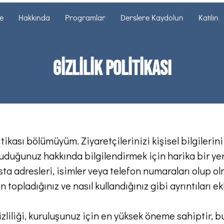
e
Hakkında
Programlar
Derslere Kaydolun
Katılın
Gizlilik Politikası
litikası bölümüyüm. Ziyaretçilerinizi kişisel bilgilerini 
ruduğunuz hakkında bilgilendirmek için harika bir yer
sta adresleri, isimler veya telefon numaraları olup olm
 topladığınız ve nasıl kullandığınız gibi ayrıntıları ek
gizliliği, kuruluşunuz için en yüksek öneme sahiptir,