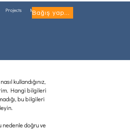
Projects
More...
Bağış yapmak
nasıl kullandığınız,
im. Hangi bilgileri
adığı, bu bilgileri
leyin.
 bu nedenle doğru ve