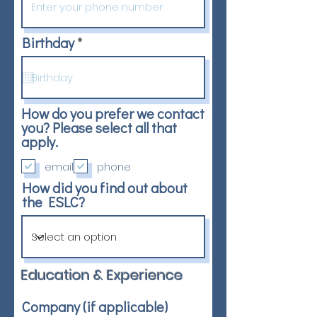
r
Birthday
*
e
q
u
i
r
How do you prefer we contact
e
you? Please select all that
d
apply.
email
phone
How did you find out about
the ESLC?
Education & Experience
Company (if applicable)