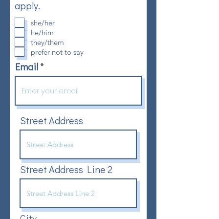
apply.
she/her
he/him
they/them
prefer not to say
Email
Street Address
Street Address Line 2
City