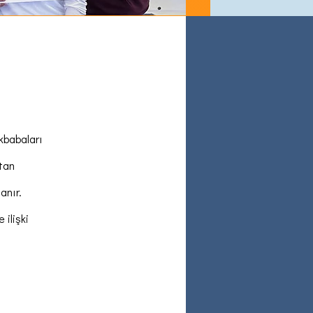
kbabaları
ktan
anır.
 ilişki