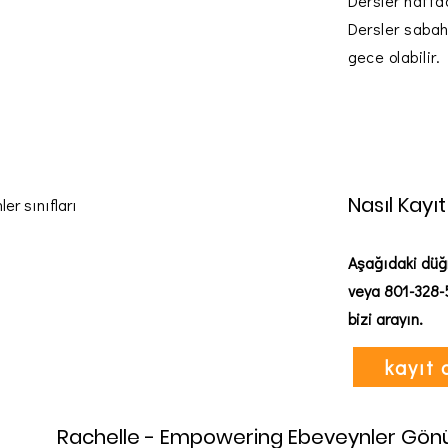
Dersler hafta
Dersler sabah
gece olabilir.
Nasıl Kayı
er sınıfları
Aşağıdaki düğm
veya 801-328-
bizi arayın.
kayıt 
Rachelle - Empowering Ebeveynler Gönü