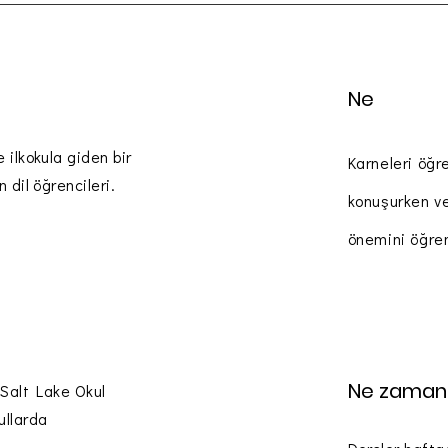
Ne
 ilkokula giden bir
Karneleri öğr
 dil öğrencileri.
konuşurken v
önemini öğren
Ne zaman
 Salt Lake Okul
ullarda