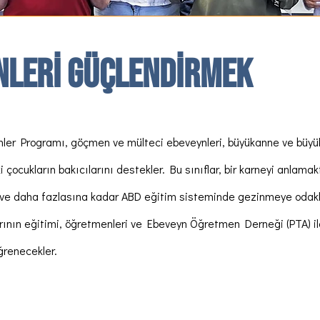
nleri Güçlendirmek
nler Programı, göçmen ve mülteci ebeveynleri, büyükanne ve büyü
ki çocukların bakıcılarını destekler. Bu sınıflar, bir karneyi anlama
ve daha fazlasına kadar ABD eğitim sisteminde gezinmeye odakl
arının eğitimi, öğretmenleri ve Ebeveyn Öğretmen Derneği (PTA) ile
öğrenecekler.