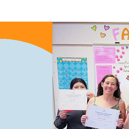
Ev
New Page
New Pag