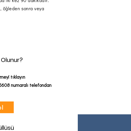
da iki kez 90 dakikadır.
, öğleden sonra veya
t Olunur?
eyi tıklayın
5608 numaralı telefondan
ol
llüsü