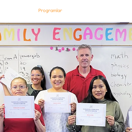
e
Hakkında
Programlar
Derslere Kaydolun
Katılın