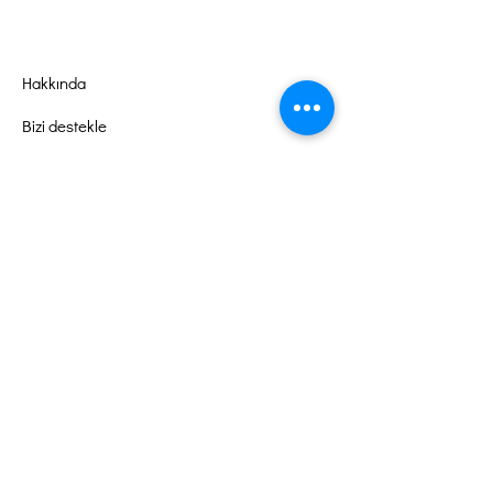
Hakkında
Bizi destekle
Olaylar
Temas etmek
Gönüllü Portalı