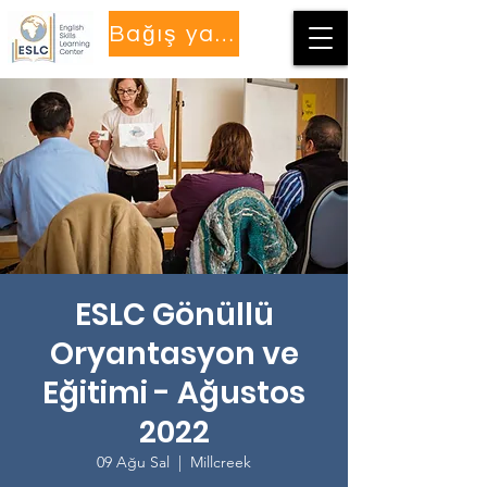
Bağış yapmak
ESLC Gönüllü
Oryantasyon ve
Eğitimi - Ağustos
2022
09 Ağu Sal
  |  
Millcreek