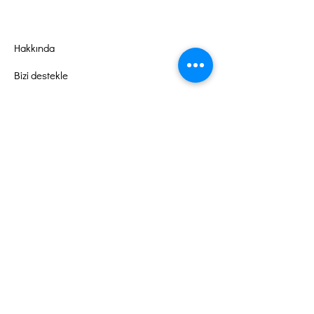
Hakkında
Bizi destekle
Olaylar
Temas etmek
Gönüllü Portalı