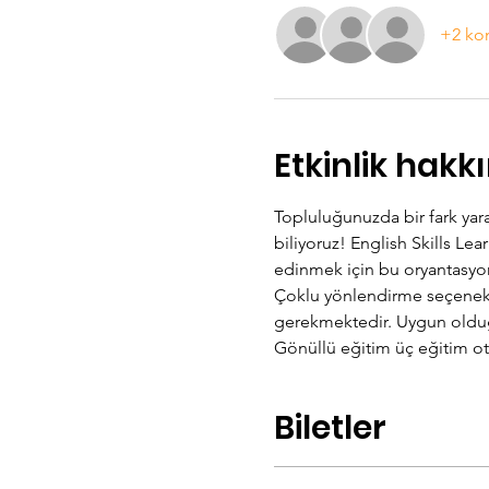
+2 ko
Etkinlik hakk
Topluluğunuzda bir fark yara
biliyoruz! English Skills Le
edinmek için bu oryantasyonda
Çoklu yönlendirme seçenekle
gerekmektedir. Uygun olduğ
Gönüllü eğitim üç eğitim ot
Biletler