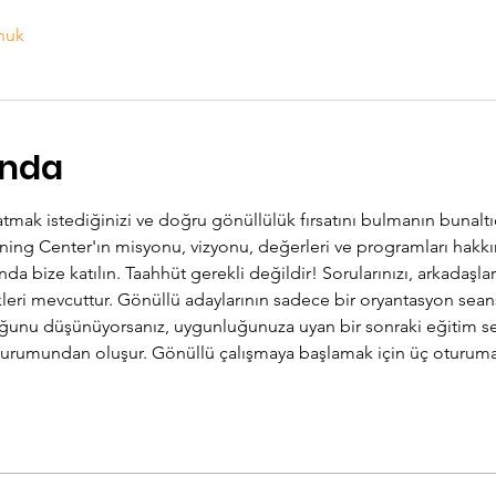
nuk
ında
tmak istediğinizi ve doğru gönüllülük fırsatını bulmanın bunaltıc
arning Center'ın misyonu, vizyonu, değerleri ve programları hakkı
 bize katılın. Taahhüt gerekli değildir! Sorularınızı, arkadaşları
ri mevcuttur. Gönüllü adaylarının sadece bir oryantasyon seansı
unu düşünüyorsanız, uygunluğunuza uyan bir sonraki eğitim ser
urumundan oluşur. Gönüllü çalışmaya başlamak için üç oturuma d