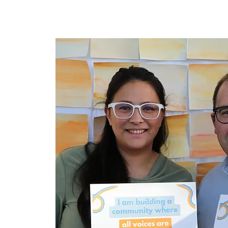
Ev
New Page
New Pag