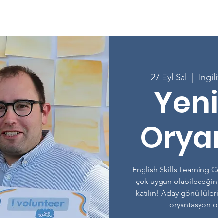
e
Hakkında
Programlar
Derslere Kaydolun
Katılın
27 Eyl Sal
  |  
İngi
Yeni
Orya
English Skills Learning 
çok uygun olabileceğin
katılın! Aday gönüllüle
oryantasyon ot