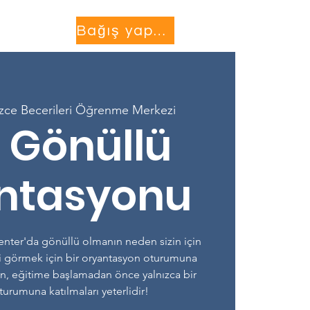
Projects
More...
Bağış yapmak
lizce Becerileri Öğrenme Merkezi
 Gönüllü
ntasyonu
Center'da gönüllü olmanın neden sizin için
i görmek için bir oryantasyon oturumuna
rin, eğitime başlamadan önce yalnızca bir
urumuna katılmaları yeterlidir!