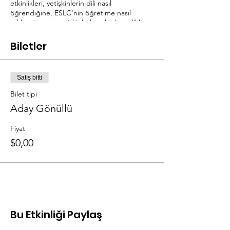
etkinlikleri, yetişkinlerin dili nasıl
öğrendiğine, ESLC'nin öğretime nasıl
yaklaştığına ve yetişkinlerle çalışırken dikkat
edilmesi gereken hususlara odaklanır.
Eğitimdeki her aktivite aynı zamanda
Biletler
uygulamalı, ilgi çekici ve tartışma odaklı bir
sınıfta ESLC'nin değer verdiği öğrenme
aktivitesi türlerini modellemek için bir
Satış bitti
fırsattır.
Bilet tipi
Aday Gönüllü
Fiyat
$0,00
Bu Etkinliği Paylaş