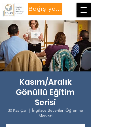
Bağış yapmak
Kasım/Aralık
Gönüllü Eğitim
Serisi
30 Kas Çar
  |  
İngilizce Becerileri Öğrenme
Merkezi