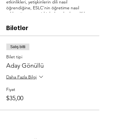
etkinlikleri, yetişkinlerin dili nasıl
öğrendiğine, ESLC'nin öğretime nasıl
yaklaştığına ve yetişkinlerle çalışırken dikkat
edilmesi gereken hususlara odaklanır.
Eğitimdeki her aktivite aynı zamanda
Biletler
uygulamalı, ilgi çekici ve tartışma odaklı bir
sınıfta ESLC'nin değer verdiği öğrenme
aktivitesi türlerini modellemek için bir
Satış bitti
fırsattır.
Bilet tipi
Aday Gönüllü
Daha Fazla Bilgi
Fiyat
$35,00