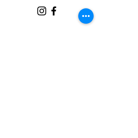
Hakkında
Bizi destekle
Olaylar
Temas etmek
Gönüllü Portalı