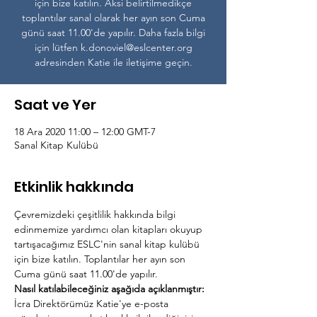
için bize katılın. Aksi belirtilmedikçe
toplantılar sanal olarak her ayın son Cuma
günü saat 11.00'de yapılır. Daha fazla bilgi
için lütfen k.donoviel@eslcenter.org
adresinden Katie ile iletişime geçin.
Saat ve Yer
18 Ara 2020 11:00 – 12:00 GMT-7
Sanal Kitap Kulübü
Etkinlik hakkında
Çevremizdeki çeşitlilik hakkında bilgi 
edinmemize yardımcı olan kitapları okuyup 
tartışacağımız ESLC'nin sanal kitap kulübü 
için bize katılın. Toplantılar her ayın son 
Cuma günü saat 11.00'de yapılır.
Nasıl katılabileceğiniz aşağıda açıklanmıştır:
İcra Direktörümüz Katie'ye e-posta 