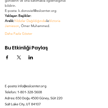
gönderin ve ona katılmakla ilgilendiğinizi 
bildirin.
E-posta: k.donoviel@eslcenter.org
Yaklaşan Başlıklar:
Aralık:
Yıldızlar Dağıldığında
ile
Victoria 
Jamieson
, Ömer Muhammed.
Daha Fazla Göster
Bu Etkinliği Paylaş
E-posta:
info@eslcenter.org
Telefon:
1-801-328-5608
Adres: 650 Doğu 4500 Güney, Süit 220
Salt Lake City, UT 84107