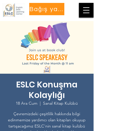
Bağış yapmak
ESLC Konuşma
Kolaylığı
18 Ara Cum
  |  
Sanal Kitap Kulübü
Çevremizdeki çeşitlilik hakkında bilgi
edinmemize yardımcı olan kitapları okuyup
tartışacağımız ESLC'nin sanal kitap kulübü