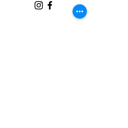
Hakkında
Bizi destekle
Olaylar
Temas etmek
Gönüllü Portalı