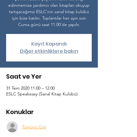
edinmemize yardımcı olan kitapları okuyup
tartışacağımız ESLC'nin sanal kitap kulübü
için bize katılın. Toplantılar her ayın son
Cuma günü saat 11.00'de yapılır.
Kayıt Kapandı
Diğer etkinliklere bakın
Saat ve Yer
31 Tem 2020 11:00 – 12:00
ESLC Speakeasy (Sanal Kitap Kulübü)
Konuklar
Tümünü Gör