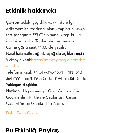
Etkinlik hakkında
Çevremizdeki çeşitlilik hakkında bilgi 
edinmemize yardımcı olan kitapları okuyup 
tartışacağımız ESLC'nin sanal kitap kulübü 
için bize katılın. Toplantılar her ayın son 
Cuma günü saat 11.00'de yapılır.    
Nasıl katılabileceğiniz aşağıda açıklanmıştır:
Videoyla katıl:
https://meet.google.com/hfe-
mcob-etz
Telefonla katıl: +1 347-396-1594   PIN: 513 
364 699# _cc781905-5cde-3194-bb35b-5cde
Yaklaşan Başlıklar:  
Haziran:
  Hapishaneye Göç: Amerika'nın 
Göçmenleri Kilitleme Saplantısı, César 
Cuauhtémoc García Hernández.  
Daha Fazla Göster
Bu Etkinliği Paylaş