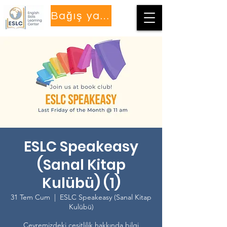
Bağış yapmak
ESLC Speakeasy
(Sanal Kitap
Kulübü) (1)
31 Tem Cum
  |  
ESLC Speakeasy (Sanal Kitap
Kulübü)
Çevremizdeki çeşitlilik hakkında bilgi