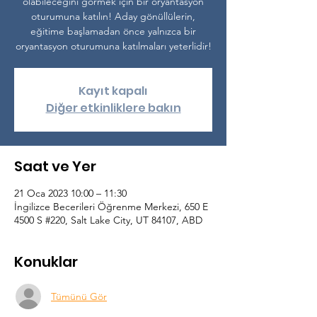
olabileceğini görmek için bir oryantasyon
oturumuna katılın! Aday gönüllülerin,
eğitime başlamadan önce yalnızca bir
oryantasyon oturumuna katılmaları yeterlidir!
Kayıt kapalı
Diğer etkinliklere bakın
Saat ve Yer
21 Oca 2023 10:00 – 11:30
İngilizce Becerileri Öğrenme Merkezi, 650 E
4500 S #220, Salt Lake City, UT 84107, ABD
Konuklar
Tümünü Gör