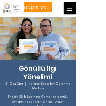
Bağış yapmak
Gönüllü İlgi
Yönelimi
21 Oca Cmt
  |  
İngilizce Becerileri Öğrenme
Merkezi
English Skills Learning Center'da gönüllü
olmanın neden sizin için çok uygun