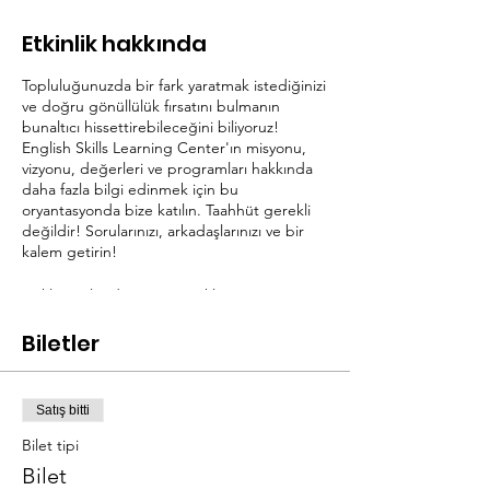
Etkinlik hakkında
Topluluğunuzda bir fark yaratmak istediğinizi
ve doğru gönüllülük fırsatını bulmanın
bunaltıcı hissettirebileceğini biliyoruz!
English Skills Learning Center'ın misyonu,
vizyonu, değerleri ve programları hakkında
daha fazla bilgi edinmek için bu
oryantasyonda bize katılın. Taahhüt gerekli
değildir! Sorularınızı, arkadaşlarınızı ve bir
kalem getirin!
Çoklu yönlendirme seçenekleri mevcuttur.
Gönüllü adaylarının sadece bir oryantasyon
seansına katılmaları gerekmektedir. Uygun
Biletler
olduğunu düşünüyorsanız, uygunluğunuza
uyan bir sonraki eğitim serisine
kaydolacaksınız. Gönüllü eğitim üç eğitim
Satış bitti
oturumundan oluşur. Gönüllü çalışmaya
başlamak için üç oturuma da katılım
Bilet tipi
gereklidir.
Bilet