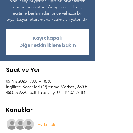
olabileceğini görmek için bir oryantasyon
oturumuna katılın! Aday gönüllülerin,
eğitime başlamadan önce yalnızca bir
oryantasyon oturumuna katılmaları yeterlidir!
Kayıt kapalı
Diğer etkinliklere bakın
Saat ve Yer
05 Nis 2023 17:00 – 18:30
İngilizce Becerileri Öğrenme Merkezi, 650 E
4500 S #220, Salt Lake City, UT 84107, ABD
Konuklar
+7 konuk