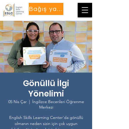
Bağış yapmak
Gönüllü İlgi
Yönelimi
05 Nis Çar
  |  
İngilizce Becerileri Öğrenme
Merkezi
English Skills Learning Center'da gönüllü
olmanın neden sizin için çok uygun