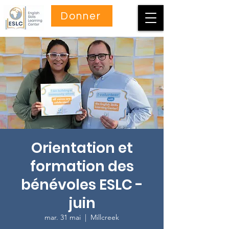
Donner
Orientation et
formation des
bénévoles ESLC -
juin
mar. 31 mai
  |  
Millcreek