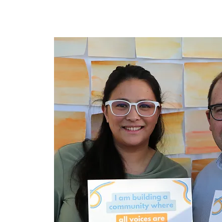
Maison
New Page
New P