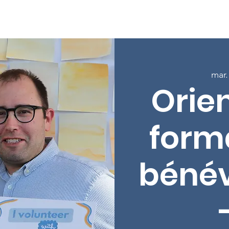
age
À propos
Programmes
Inscrivez-vous aux cours
mar.
Orien
form
bénév