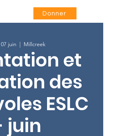
Être impliqué
More...
Donner
 07 juin
  |  
Millcreek
tation et
ation des
oles ESLC
- juin