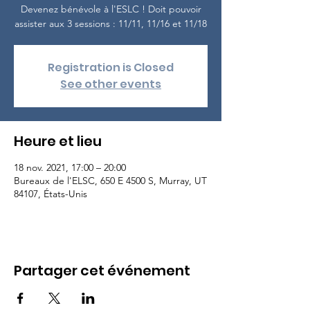
Devenez bénévole à l'ESLC ! Doit pouvoir
assister aux 3 sessions : 11/11, 11/16 et 11/18
Registration is Closed
See other events
Heure et lieu
18 nov. 2021, 17:00 – 20:00
Bureaux de l'ELSC, 650 E 4500 S, Murray, UT
84107, États-Unis
Partager cet événement