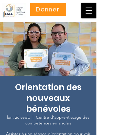
Donner
Orientation des
nouveaux
bénévoles
lun. 26 sept.
  |  
Centre d'apprentissage des
compétences en anglais
Assistez à une séance d'orientation pour voir