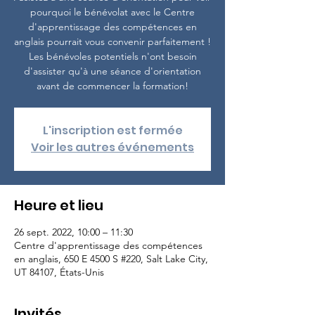
pourquoi le bénévolat avec le Centre
d'apprentissage des compétences en
anglais pourrait vous convenir parfaitement !
Les bénévoles potentiels n'ont besoin
d'assister qu'à une séance d'orientation
avant de commencer la formation!
L'inscription est fermée
Voir les autres événements
Heure et lieu
26 sept. 2022, 10:00 – 11:30
Centre d'apprentissage des compétences
en anglais, 650 E 4500 S #220, Salt Lake City,
UT 84107, États-Unis
Invités