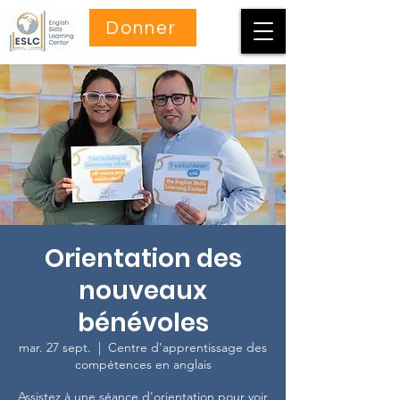
Donner
Orientation des
nouveaux
bénévoles
mar. 27 sept.
  |  
Centre d'apprentissage des
compétences en anglais
Assistez à une séance d'orientation pour voir