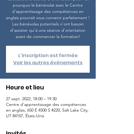
pourquoi le bénévolat avec le Centre
d'apprentissage des compétences en
anglais pourrait vous convenir parfaitement !
Les bénévoles potentiels n'ont besoin
d'assister qu'à une séance d'orientation
avant de commencer la formation!
L'inscription est fermée
Voir les autres événements
Heure et lieu
27 sept. 2022, 18:00 – 19:30
Centre d'apprentissage des compétences
en anglais, 650 E 4500 S #220, Salt Lake City,
UT 84107, États-Unis
Invités