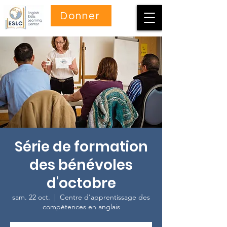
Donner
Série de formation
des bénévoles
d'octobre
sam. 22 oct.
  |  
Centre d'apprentissage des
compétences en anglais