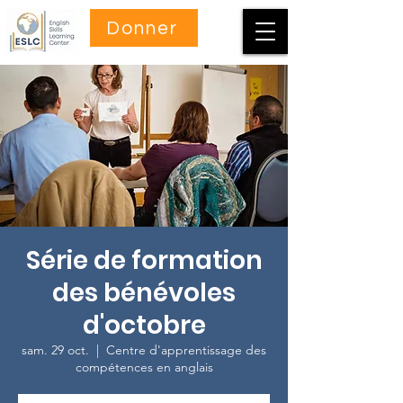
Donner
Série de formation
des bénévoles
d'octobre
sam. 29 oct.
  |  
Centre d'apprentissage des
compétences en anglais