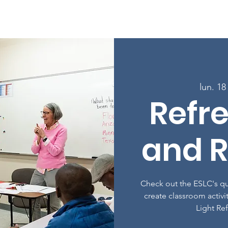
age
À propos
Programmes
Inscrivez-vous aux cours
lun. 18
Refr
and R
Check out the ESLC's qua
create classroom activi
Light Re