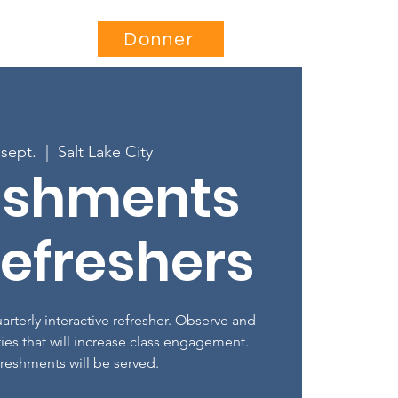
Être impliqué
More...
Donner
 sept.
  |  
Salt Lake City
eshments
efreshers
rterly interactive refresher. Observe and
ties that will increase class engagement.
freshments will be served.