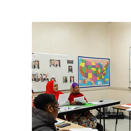
Maison
New Page
New P