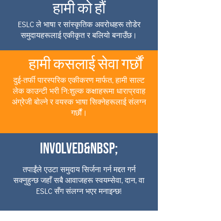
हामी को हौं
ESLC ले भाषा र सांस्कृतिक अवरोधहरू तोडेर
समुदायहरूलाई एकीकृत र बलियो बनाउँछ।
हामी कसलाई सेवा गर्छौं
दुई-तर्फी पारस्परिक एकीकरण मार्फत, हामी साल्ट
लेक काउन्टी भरी नि:शुल्क कक्षाहरूमा धाराप्रवाह
अंग्रेजी बोल्ने र वयस्क भाषा सिक्नेहरूलाई संलग्न
गर्छौं।
Involved&nbsp;
तपाईंले एउटा समुदाय सिर्जना गर्न मद्दत गर्न
सक्नुहुन्छ जहाँ सबै आवाजहरू स्वयम्सेवा, दान, वा
ESLC सँग संलग्न भएर मनाइन्छ!