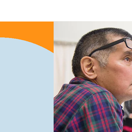
घर
New Page
New Pa