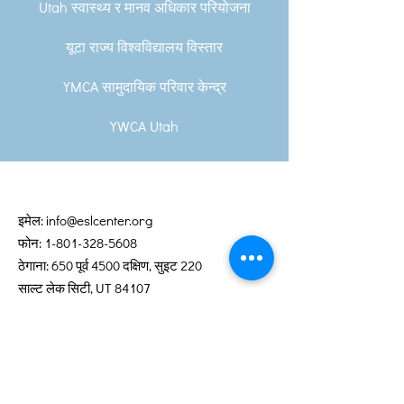
Utah स्वास्थ्य र मानव अधिकार परियोजना
यूटा राज्य विश्वविद्यालय विस्तार
YMCA सामुदायिक परिवार केन्द्र
YWCA Utah
इमेल:
info@eslcenter.org
फोन:
1-801-328-5608
ठेगाना: 650 पूर्व 4500 दक्षिण, सुइट 220
साल्ट लेक सिटी, UT 84107
निर्देशनहरू चाहिन्छ?
XMission द्वारा दान गरिएको इन्टरनेट सेवाहरू