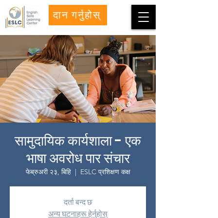
दान गर्नुहोस्
सामुदायिक कार्यशाला - एक
भाषा अवरोध पार संचार
फेब्रुअरी २३, बिहि
  |  
ESLC प्रशिक्षण कक्ष
दर्ता बन्द छ
अन्य घटनाहरू हेर्नुहोस्