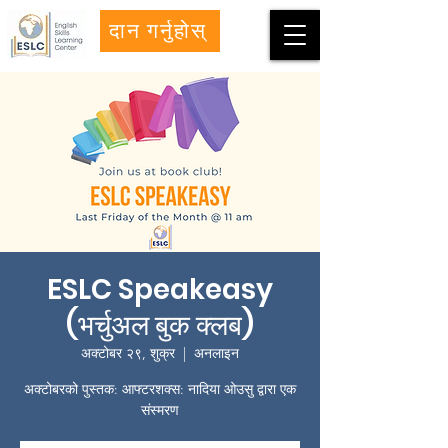
दान गर्नुहोस्
ESLC Speakeasy
(भर्चुअल बुक क्लब)
अक्टोबर २९, शुक्र
  |  
अनलाइन
अक्टोबरको पुस्तक: आफ्टरशक्स: नादिया ओउसु द्वारा एक
संस्मरण