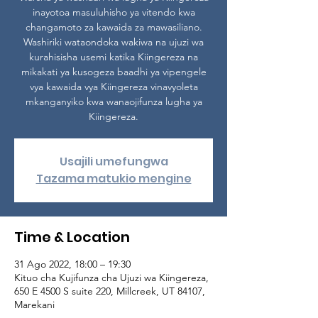
inayotoa masuluhisho ya vitendo kwa
changamoto za kawaida za mawasiliano.
Washiriki wataondoka wakiwa na ujuzi wa
kurahisisha usemi katika Kiingereza na
mikakati ya kusogeza baadhi ya vipengele
vya kawaida vya Kiingereza vinavyoleta
mkanganyiko kwa wanaojifunza lugha ya
Kiingereza.
Usajili umefungwa
Tazama matukio mengine
Time & Location
31 Ago 2022, 18:00 – 19:30
Kituo cha Kujifunza cha Ujuzi wa Kiingereza,
650 E 4500 S suite 220, Millcreek, UT 84107,
Marekani