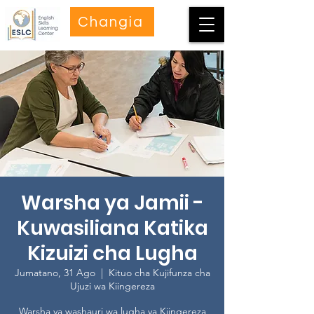
Changia
Warsha ya Jamii -
Kuwasiliana Katika
Kizuizi cha Lugha
Jumatano, 31 Ago
  |  
Kituo cha Kujifunza cha
Ujuzi wa Kiingereza
Warsha ya washauri wa lugha ya Kiingereza