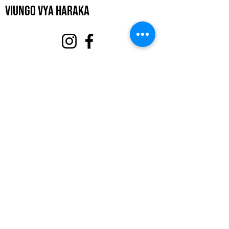
Viungo vya Haraka
Kuhusu
Tuunge Mkono
Matukio
Wasiliana
Portal ya Kujitolea