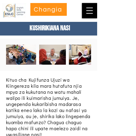
Changia
kushirikiana nasi
Kituo cha Kujifunza Ujuzi wa
Kiingereza kila mara hutafuta njia
mpya za kukutana na watu mahali
walipo ili kuimarisha jumuiya. Je,
ungependa kukaribisha madarasa
katika eneo lako la kazi au nafasi ya
jumuiya, au je, shirika lako lingependa
kuomba mafunzo? Chagua chaguo
hapa chini ili upate maelezo zaidi na
uwasiliane nasi!