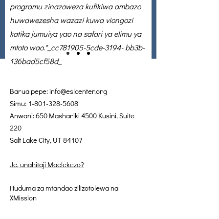
programu zinazoweza kufikiwa ambazo
huwawezesha wazazi kuwa viongozi
katika jumuiya yao na safari ya elimu ya
mtoto wao."_cc781905-5cde-3194- bb3b-
136bad5cf58d_
Barua pepe:
info@eslcenter.org
Simu:
1-801-328-5608
Anwani: 650 Mashariki 4500 Kusini, Suite
220
Salt Lake City, UT 84107
Je, unahitaji Maelekezo?
Huduma za mtandao zilizotolewa na
XMission