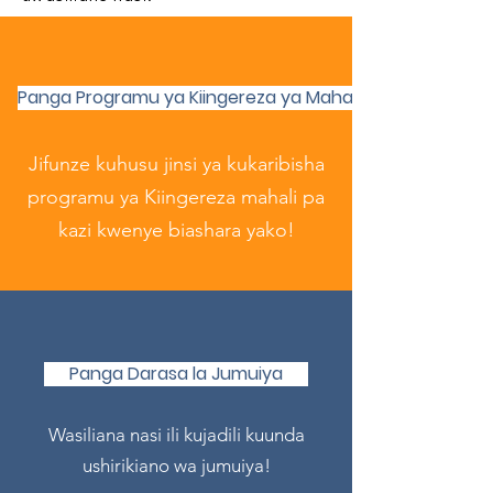
Panga Programu ya Kiingereza ya Mahali pa Kazi
Jifunze kuhusu jinsi ya kukaribisha
programu ya Kiingereza mahali pa
kazi kwenye biashara yako!
Panga Darasa la Jumuiya
Wasiliana nasi ili kujadili kuunda
ushirikiano wa jumuiya!